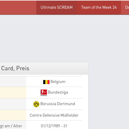
Ultimate SCREAM
Team of the Week 24
D
 Card, Preis
Belgium
Bundesliga
Borussia Dortmund
Centre Defensive Midfielder
gt am / Alter
01/12/1989 - 31