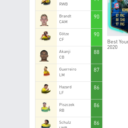
RWB
90
Brandt
CAM
90
Götze
CF
Best You
2020
88
Akanji
CB
87
Guerreiro
LM
86
Hazard
LF
86
Piszczek
RB
86
Schulz
LWB