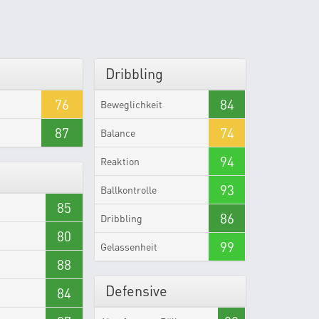
Dribbling
76
84
Beweglichkeit
87
74
Balance
94
Reaktion
93
Ballkontrolle
85
86
Dribbling
80
99
Gelassenheit
88
Defensive
84