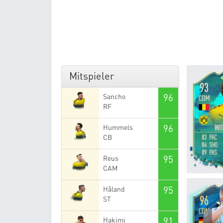
Mitspieler
96
Sancho
RF
96
Hummels
CB
95
Reus
CAM
95
Håland
ST
91
Hakimi