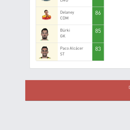
86
Delaney
CDM
85
Bürki
GK
83
Paco Alcácer
ST