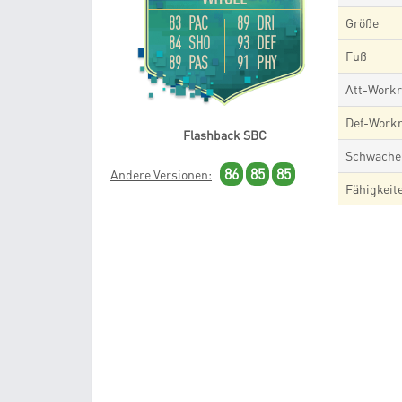
83 PAC
89 DRI
Größe
84 SHO
93 DEF
Fuß
89 PAS
91 PHY
Att-Workr
Def-Workr
Flashback SBC
Schwache
86
85
85
Andere Versionen:
Fähigkeit