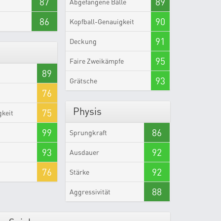
87
89
Abgefangene Bälle
86
90
Kopfball-Genauigkeit
91
Deckung
95
Faire Zweikämpfe
89
93
Grätsche
76
Physis
75
gkeit
99
86
Sprungkraft
93
92
Ausdauer
76
92
Stärke
88
Aggressivität