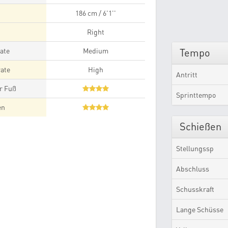
186 cm / 6'1''
Right
ate
Medium
Tempo
ate
High
Antritt
r Fuß
Sprinttempo
en
Schießen
Stellungssp
Abschluss
Schusskraft
Lange Schüsse