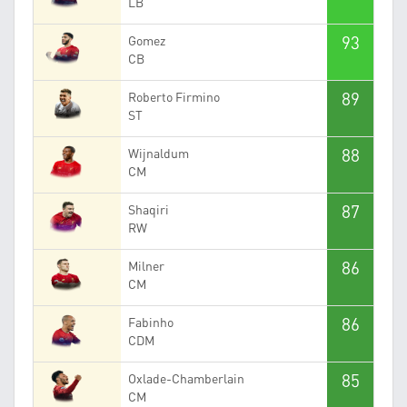
LB
93
Gomez
CB
89
Roberto Firmino
ST
88
Wijnaldum
CM
87
Shaqiri
RW
86
Milner
CM
86
Fabinho
CDM
85
Oxlade-Chamberlain
CM