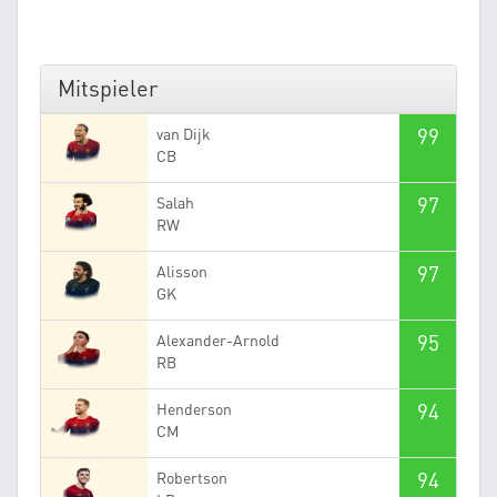
Mitspieler
99
van Dijk
CB
97
Salah
RW
97
Alisson
GK
95
Alexander-Arnold
RB
94
Henderson
CM
94
Robertson