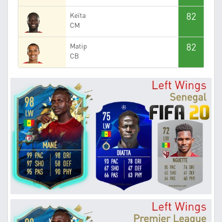
82
Keïta
CM
82
Matip
CB