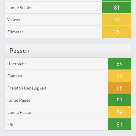
81
Lange Schüsse
79
Volleys
75
Elfmeter
Passen
89
Übersicht
79
Flanken
68
Freistoß Genauigkeit
87
Kurze Pässe
76
Lange Pässe
81
Effet