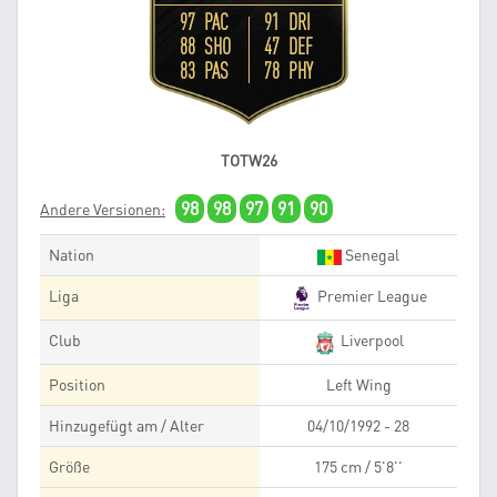
97 PAC
91 DRI
88 SHO
47 DEF
83 PAS
78 PHY
TOTW26
98
98
97
91
90
Andere Versionen:
Nation
Senegal
Liga
Premier League
Club
Liverpool
Position
Left Wing
Hinzugefügt am / Alter
04/10/1992 - 28
Größe
175 cm / 5'8''