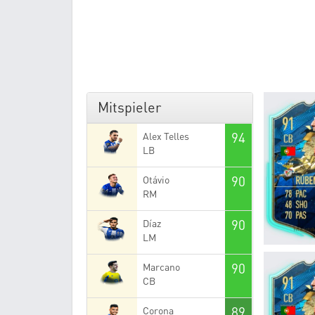
Mitspieler
94
Alex Telles
LB
90
Otávio
RM
90
Díaz
LM
90
Marcano
CB
89
Corona