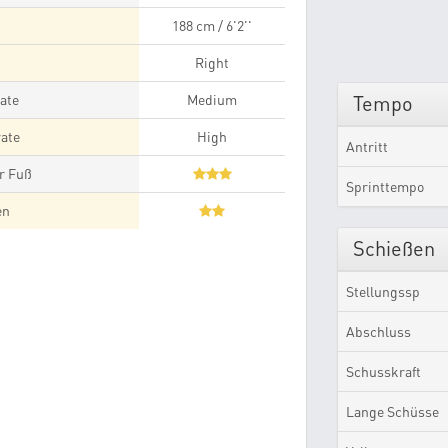
188 cm / 6'2''
Right
ate
Medium
Tempo
ate
High
Antritt
r Fuß
Sprinttempo
en
Schießen
Stellungssp
Abschluss
Schusskraft
Lange Schüsse