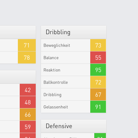
Dribbling
71
73
Beweglichkeit
78
55
Balance
95
Reaktion
72
Ballkontrolle
42
67
Dribbling
48
91
Gelassenheit
66
Defensive
59