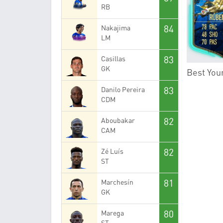
RB
84
Nakajima
LM
83
Casillas
GK
Best You
83
Danilo Pereira
CDM
82
Aboubakar
CAM
82
Zé Luís
ST
81
Marchesín
GK
80
Marega
ST