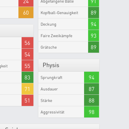
24
91
Abgefangene Bälle
60
89
Kopfball-Genauigkeit
94
Deckung
93
Faire Zweikämpfe
56
89
Grätsche
54
Physis
55
gkeit
83
94
Sprungkraft
71
87
Ausdauer
51
88
Stärke
98
Aggressivität