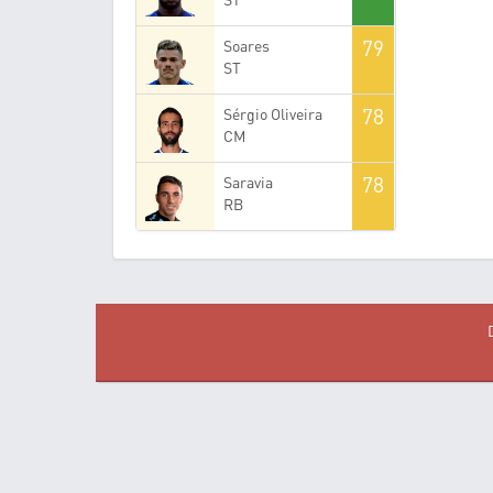
79
Soares
ST
78
Sérgio Oliveira
CM
78
Saravia
RB