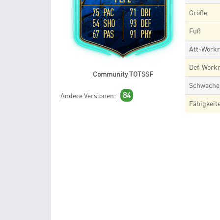
75 PAC
71 DRI
Größe
54 SHO
93 DEF
Fuß
67 PAS
91 PHY
Att-Workr
Def-Workr
Community TOTSSF
Schwache
84
Andere Versionen:
Fähigkeit