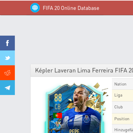
FIFA 20 Online Database
Képler Laveran Lima Ferreira FIFA 20 
Nation
88
Liga
CB
Club
Position
Hinzugefü
PEPE