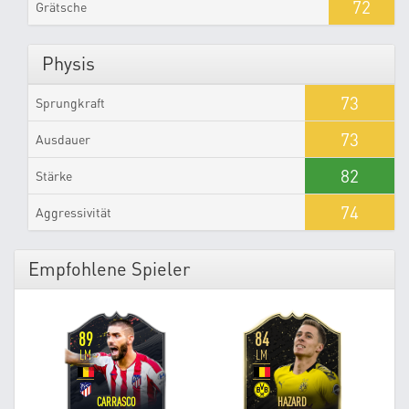
72
Grätsche
Physis
73
Sprungkraft
73
Ausdauer
82
Stärke
74
Aggressivität
Empfohlene Spieler