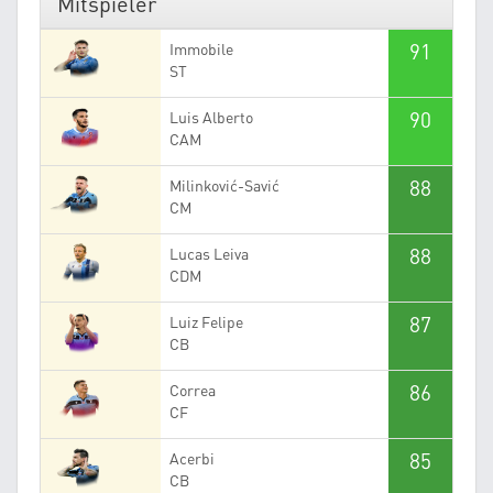
Mitspieler
91
Immobile
ST
90
Luis Alberto
CAM
88
Milinković-Savić
CM
88
Lucas Leiva
CDM
87
Luiz Felipe
CB
86
Correa
CF
85
Acerbi
CB