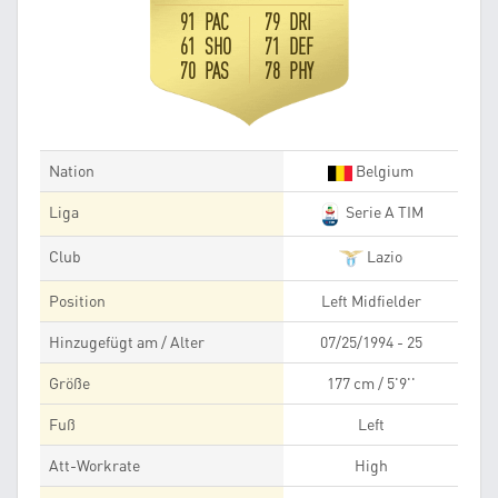
91 PAC
79 DRI
61 SHO
71 DEF
70 PAS
78 PHY
Nation
Belgium
Liga
Serie A TIM
Club
Lazio
Position
Left Midfielder
Hinzugefügt am / Alter
07/25/1994 - 25
Größe
177 cm / 5'9''
Fuß
Left
Att-Workrate
High