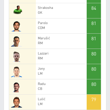
84
Strakosha
GK
81
Parolo
CDM
81
Marušić
RM
80
Lazzari
RM
80
Jony
LM
80
Radu
CB
79
Lulić
LM