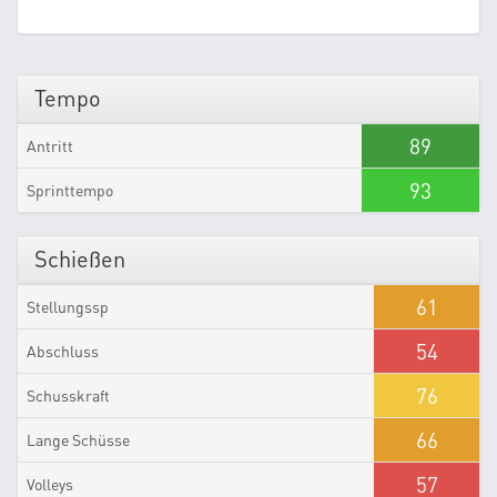
Tempo
89
Antritt
93
Sprinttempo
Schießen
61
Stellungssp
54
Abschluss
76
Schusskraft
66
Lange Schüsse
57
Volleys