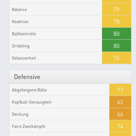
79
Balance
78
Reaktion
80
Ballkontrolle
80
Dribbling
76
Gelassenheit
Defensive
77
Abgefangene Bälle
62
Kopfball-Genauigkeit
66
Deckung
74
Faire Zweikämpfe