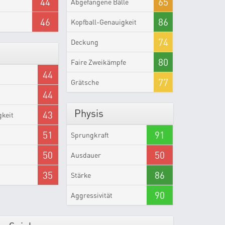
44
65
Abgefangene Bälle
46
86
Kopfball-Genauigkeit
74
Deckung
80
Faire Zweikämpfe
44
77
Grätsche
44
Physis
43
gkeit
51
91
Sprungkraft
50
50
Ausdauer
35
86
Stärke
90
Aggressivität