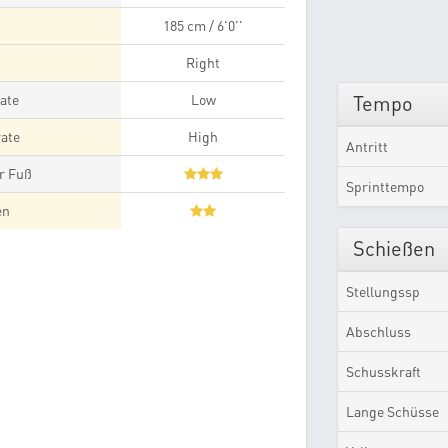
185 cm / 6'0''
Right
ate
Low
Tempo
ate
High
Antritt
r Fuß
Sprinttempo
en
Schießen
Stellungssp
Abschluss
Schusskraft
Lange Schüsse