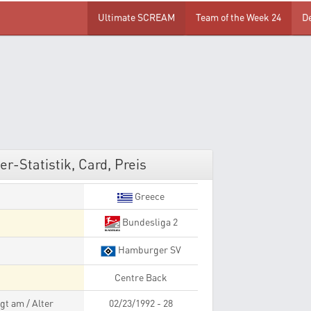
Ultimate SCREAM
Team of the Week 24
D
r-Statistik, Card, Preis
Greece
Bundesliga 2
Hamburger SV
Centre Back
gt am / Alter
02/23/1992 - 28