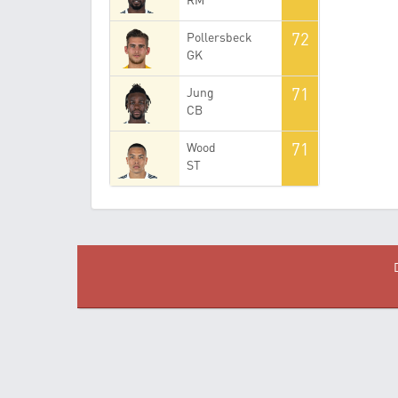
72
Pollersbeck
GK
71
Jung
CB
71
Wood
ST