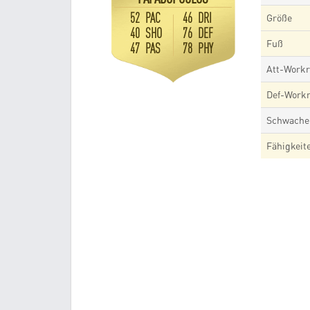
52 PAC
46 DRI
Größe
40 SHO
76 DEF
Fuß
47 PAS
78 PHY
Att-Workr
Def-Workr
Schwache
Fähigkeit