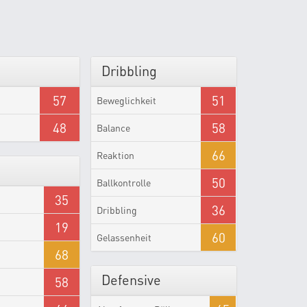
Dribbling
57
51
Beweglichkeit
48
58
Balance
66
Reaktion
50
Ballkontrolle
35
36
Dribbling
19
60
Gelassenheit
68
Defensive
58