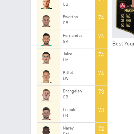
CB
74
Ewerton
CB
74
Fernandes
GK
Best You
74
Jairo
LM
74
Kittel
LW
73
Drongelen
CB
73
Leibold
LB
72
Narey
RM