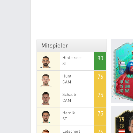
Mitspieler
80
Hinterseer
ST
76
Hunt
CAM
75
Schaub
CAM
75
Harnik
ST
74
Letschert