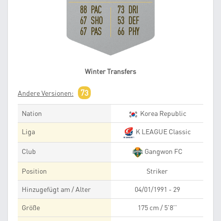
88 PAC
73 DRI
67 SHO
53 DEF
67 PAS
66 PHY
Winter Transfers
73
Andere Versionen:
Nation
Korea Republic
Liga
K LEAGUE Classic
Club
Gangwon FC
Position
Striker
Hinzugefügt am / Alter
04/01/1991 - 29
Größe
175 cm / 5'8''