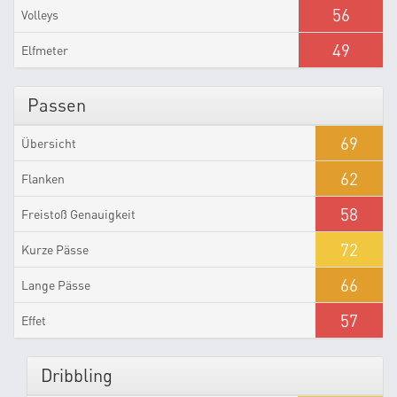
56
Volleys
49
Elfmeter
Passen
69
Übersicht
62
Flanken
58
Freistoß Genauigkeit
72
Kurze Pässe
66
Lange Pässe
57
Effet
Dribbling