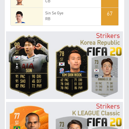
CB
67
Sin Se Gye
RB