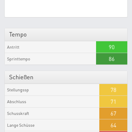
Tempo
90
Antritt
86
Sprinttempo
Schießen
78
Stellungssp
71
Abschluss
67
Schusskraft
64
Lange Schüsse