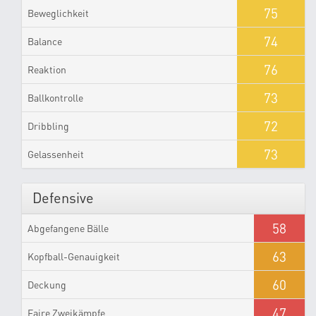
75
Beweglichkeit
74
Balance
76
Reaktion
73
Ballkontrolle
72
Dribbling
73
Gelassenheit
Defensive
58
Abgefangene Bälle
63
Kopfball-Genauigkeit
60
Deckung
47
Faire Zweikämpfe