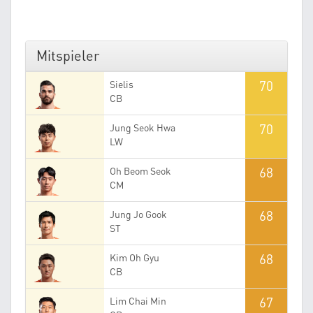
Mitspieler
70
Sielis
CB
70
Jung Seok Hwa
LW
68
Oh Beom Seok
CM
68
Jung Jo Gook
ST
68
Kim Oh Gyu
CB
67
Lim Chai Min