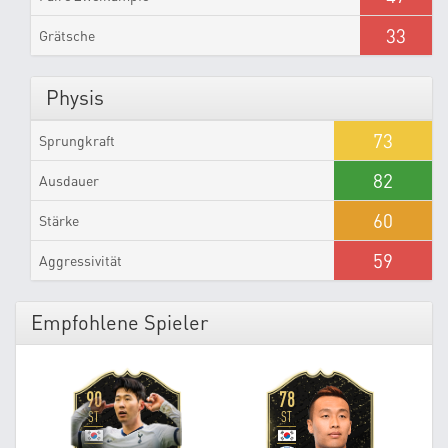
33
Grätsche
Physis
73
Sprungkraft
82
Ausdauer
60
Stärke
59
Aggressivität
Empfohlene Spieler