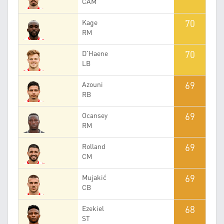
CAM
70
Kage
RM
70
D'Haene
LB
69
Azouni
RB
69
Ocansey
RM
69
Rolland
CM
69
Mujakić
CB
68
Ezekiel
ST