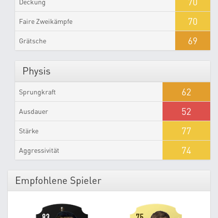
70
Deckung
70
Faire Zweikämpfe
69
Grätsche
Physis
62
Sprungkraft
52
Ausdauer
77
Stärke
74
Aggressivität
Empfohlene Spieler