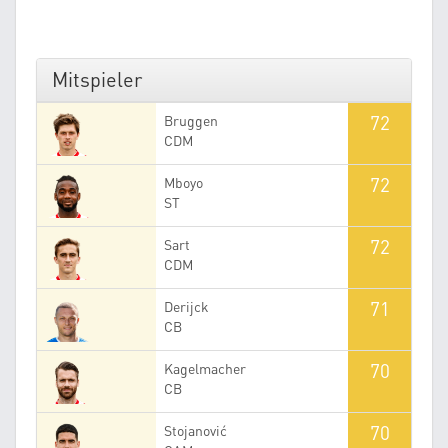
Mitspieler
72
Bruggen
CDM
72
Mboyo
ST
72
Sart
CDM
71
Derijck
CB
70
Kagelmacher
CB
70
Stojanović