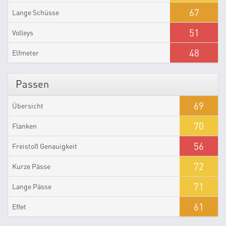
67
Lange Schüsse
51
Volleys
48
Elfmeter
Passen
69
Übersicht
70
Flanken
56
Freistoß Genauigkeit
72
Kurze Pässe
71
Lange Pässe
61
Effet