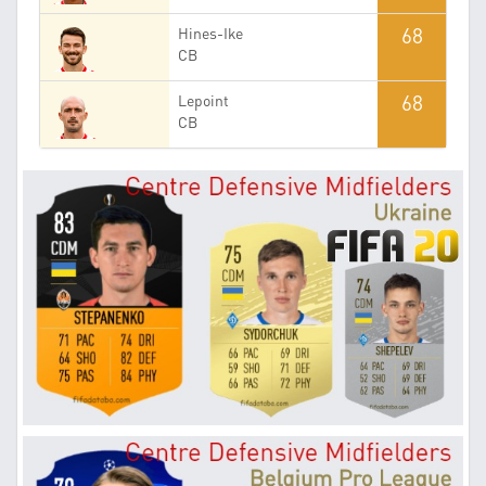
68
Hines-Ike
CB
68
Lepoint
CB