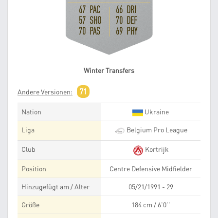
67 PAC
66 DRI
57 SHO
70 DEF
70 PAS
69 PHY
Winter Transfers
71
Andere Versionen:
Nation
Ukraine
Liga
Belgium Pro League
Club
Kortrijk
Position
Centre Defensive Midfielder
Hinzugefügt am / Alter
05/21/1991 - 29
Größe
184 cm / 6'0''