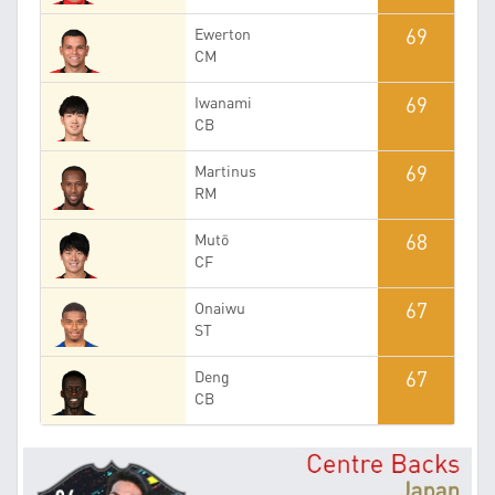
69
Ewerton
CM
69
Iwanami
CB
69
Martinus
RM
68
Mutō
CF
67
Onaiwu
ST
67
Deng
CB