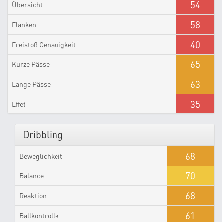
54
Übersicht
58
Flanken
40
Freistoß Genauigkeit
65
Kurze Pässe
63
Lange Pässe
35
Effet
Dribbling
68
Beweglichkeit
70
Balance
68
Reaktion
61
Ballkontrolle