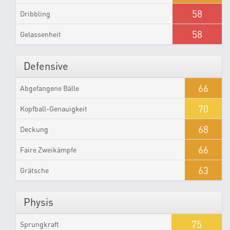
58
Dribbling
58
Gelassenheit
Defensive
66
Abgefangene Bälle
70
Kopfball-Genauigkeit
68
Deckung
66
Faire Zweikämpfe
63
Grätsche
Physis
75
Sprungkraft