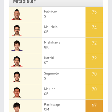
Mitspieler
75
Fabrício
ST
74
Maurício
CB
72
Nishikawa
GK
72
Koroki
ST
70
Sugimoto
ST
70
Makino
CB
69
Kashiwagi
CM