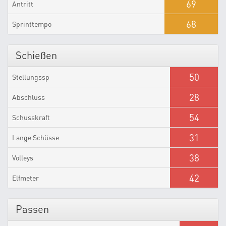
69
Antritt
68
Sprinttempo
Schießen
50
Stellungssp
28
Abschluss
54
Schusskraft
31
Lange Schüsse
38
Volleys
42
Elfmeter
Passen