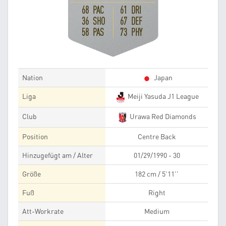
68 PAC
61 DRI
36 SHO
67 DEF
58 PAS
73 PHY
Nation
Japan
Liga
Meiji Yasuda J1 League
Club
Urawa Red Diamonds
Position
Centre Back
Hinzugefügt am / Alter
01/29/1990 - 30
Größe
182 cm / 5'11''
Fuß
Right
Att-Workrate
Medium