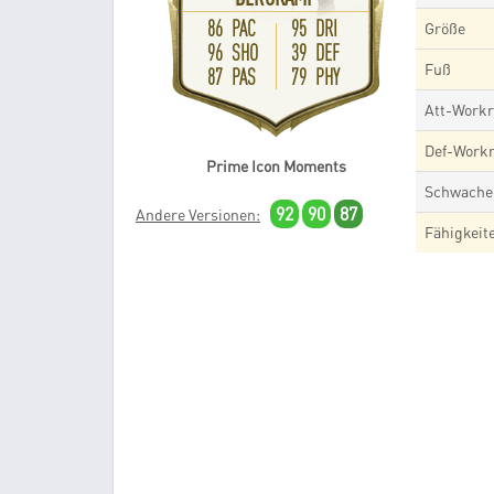
86 PAC
95 DRI
Größe
96 SHO
39 DEF
Fuß
87 PAS
79 PHY
Att-Workr
Def-Workr
Prime Icon Moments
Schwache
92
90
87
Andere Versionen:
Fähigkeit