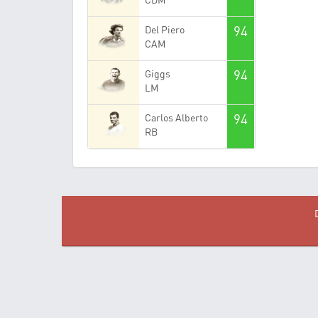
94
Del Piero
CAM
94
Giggs
LM
94
Carlos Alberto
RB