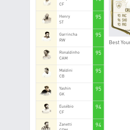
CF
95
Henry
ST
95
Garrincha
RW
Best You
95
Ronaldinho
CAM
95
Maldini
CB
95
Yashin
GK
94
Eusébio
CF
94
Zanetti
CDM