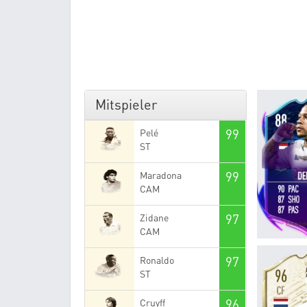
Mitspieler
99
Pelé
ST
99
Maradona
CAM
97
Zidane
CAM
97
Ronaldo
ST
96
Cruyff