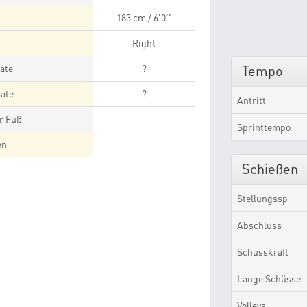
183 cm / 6'0''
Right
ate
?
Tempo
ate
?
Antritt
r Fuß
Sprinttempo
en
Schießen
Stellungssp
Abschluss
Schusskraft
Lange Schüsse
Volleys