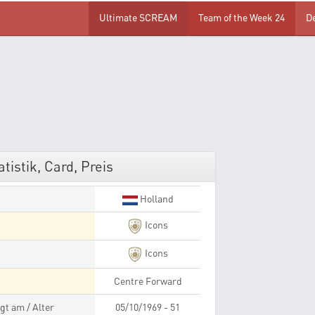
Ultimate SCREAM
Team of the Week 24
D
istik, Card, Preis
Holland
Icons
Icons
Centre Forward
gt am / Alter
05/10/1969 - 51