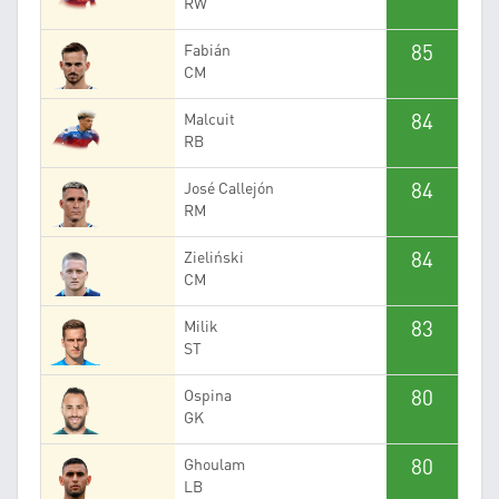
RW
85
Fabián
CM
84
Malcuit
RB
84
José Callejón
RM
84
Zieliński
CM
83
Milik
ST
80
Ospina
GK
80
Ghoulam
LB