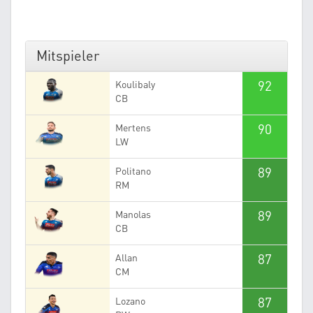
Mitspieler
92
Koulibaly
CB
90
Mertens
LW
89
Politano
RM
89
Manolas
CB
87
Allan
CM
87
Lozano