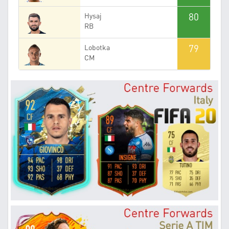
80
Hysaj
RB
79
Lobotka
CM