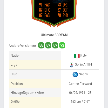
91 PAC
93 DRI
87 SHO
37 DEF
87 PAS
70 PHY
Ultimate SCREAM
88
87
87
93
Andere Versionen:
Nation
Italy
Liga
Serie A TIM
Club
Napoli
Position
Centre Forward
Hinzugefügt am / Alter
06/04/1991 - 28
Größe
163 cm / 5'4''