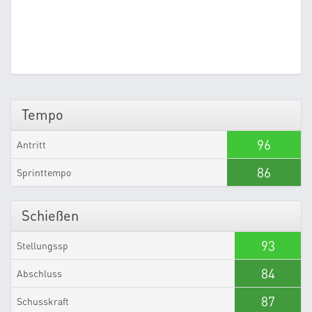
Tempo
96
Antritt
86
Sprinttempo
Schießen
93
Stellungssp
84
Abschluss
87
Schusskraft