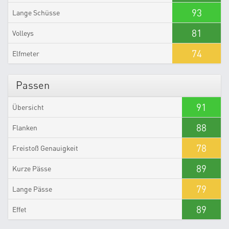
93
Lange Schüsse
81
Volleys
74
Elfmeter
Passen
91
Übersicht
88
Flanken
78
Freistoß Genauigkeit
89
Kurze Pässe
79
Lange Pässe
89
Effet