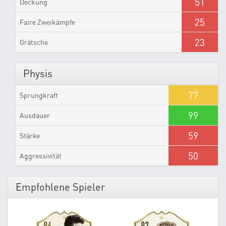
51
Deckung
25
Faire Zweikämpfe
23
Grätsche
Physis
77
Sprungkraft
99
Ausdauer
59
Stärke
50
Aggressivität
Empfohlene Spieler