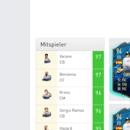
Mitspieler
97
Varane
CB
97
Benzema
CF
96
Kroos
CM
96
Sergio Ramos
CB
95
Hazard