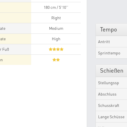
180 cm / 5'10''
Right
ate
Medium
Tempo
ate
High
Antritt
r Fuß
Sprinttempo
en
Schießen
Stellungssp
Abschluss
Schusskraft
Lange Schüsse