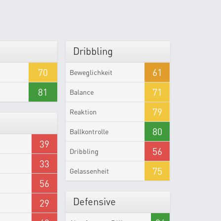
Dribbling
70
61
Beweglichkeit
81
71
Balance
79
Reaktion
80
Ballkontrolle
39
56
Dribbling
33
75
Gelassenheit
56
Defensive
29