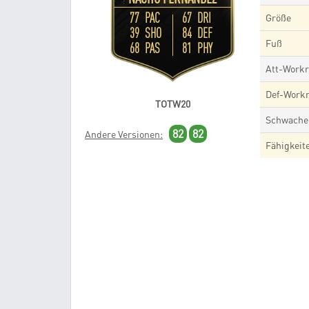
77 PAC
67 DRI
Größe
39 SHO
84 DEF
Fuß
68 PAS
81 PHY
Att-Workr
Def-Workr
TOTW20
Schwache
82
82
Andere Versionen:
Fähigkeit