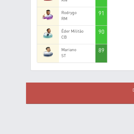
91
Rodrygo
RM
90
Éder Militão
CB
89
Mariano
ST