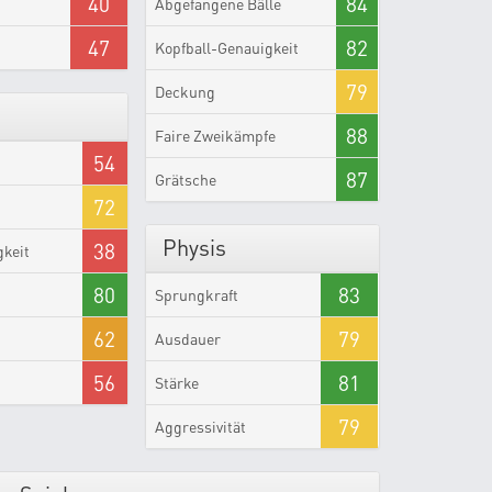
40
84
Abgefangene Bälle
47
82
Kopfball-Genauigkeit
79
Deckung
88
Faire Zweikämpfe
54
87
Grätsche
72
Physis
38
gkeit
80
83
Sprungkraft
62
79
Ausdauer
56
81
Stärke
79
Aggressivität