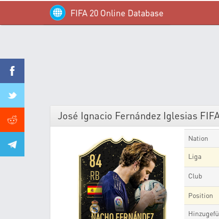
FIFA 20 Online Database
José Ignacio Fernández Iglesias FIFA 
Nation
84
Liga
RB
Club
Position
Hinzugefü
NACHO FERNÁNDEZ