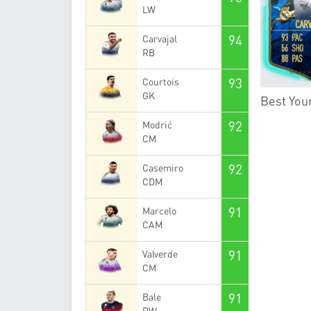
LW
94
Carvajal
RB
93
Courtois
GK
Best Youn
92
Modrić
CM
92
Casemiro
CDM
91
Marcelo
CAM
91
Valverde
CM
91
Bale
RW