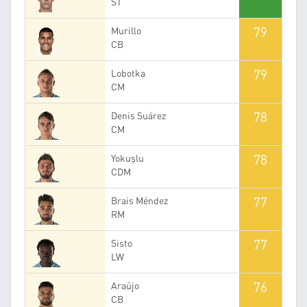
ST
79
Murillo
CB
79
Lobotka
CM
78
Denis Suárez
CM
78
Yokuşlu
CDM
77
Brais Méndez
RM
77
Sisto
LW
76
Araújo
CB