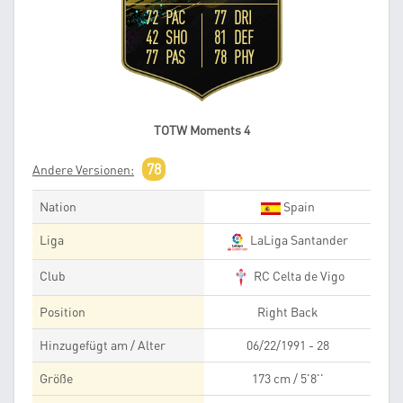
72 PAC
77 DRI
42 SHO
81 DEF
77 PAS
78 PHY
TOTW Moments 4
78
Andere Versionen:
Nation
Spain
Liga
LaLiga Santander
Club
RC Celta de Vigo
Position
Right Back
Hinzugefügt am / Alter
06/22/1991 - 28
Größe
173 cm / 5'8''