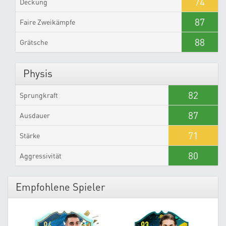
74
Deckung
87
Faire Zweikämpfe
88
Grätsche
Physis
82
Sprungkraft
87
Ausdauer
71
Stärke
80
Aggressivität
Empfohlene Spieler