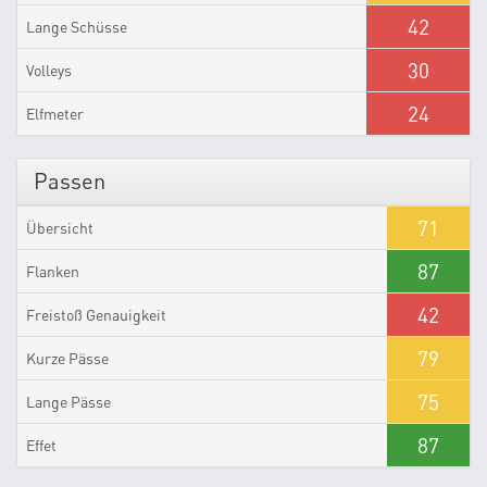
42
Lange Schüsse
30
Volleys
24
Elfmeter
Passen
71
Übersicht
87
Flanken
42
Freistoß Genauigkeit
79
Kurze Pässe
75
Lange Pässe
87
Effet