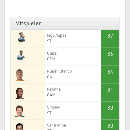
Mitspieler
87
Iago Aspas
ST
86
Olaza
CDM
84
Rubén Blanco
GK
81
Rafinha
CAM
80
Smolov
ST
80
Santi Mina