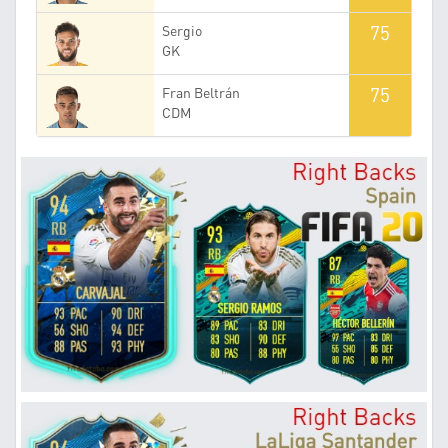
75
Sergio
GK
75
Fran Beltrán
CDM