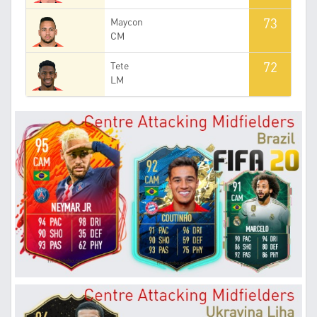
73
Maycon
CM
72
Tete
LM