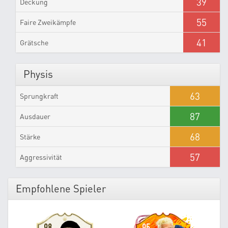
39
Deckung
55
Faire Zweikämpfe
41
Grätsche
Physis
63
Sprungkraft
87
Ausdauer
68
Stärke
57
Aggressivität
Empfohlene Spieler