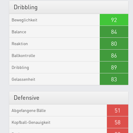
Dribbling
92
Beweglichkeit
84
Balance
80
Reaktion
86
Ballkontrolle
89
Dribbling
83
Gelassenheit
Defensive
51
Abgefangene Bälle
58
Kopfball-Genauigkeit