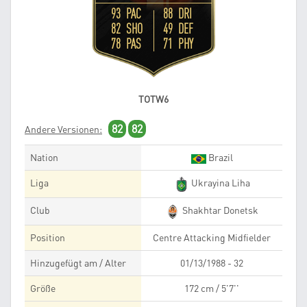
93 PAC
88 DRI
82 SHO
49 DEF
78 PAS
71 PHY
TOTW6
82
82
Andere Versionen:
Nation
Brazil
Liga
Ukrayina Liha
Club
Shakhtar Donetsk
Position
Centre Attacking Midfielder
Hinzugefügt am / Alter
01/13/1988 - 32
Größe
172 cm / 5'7''