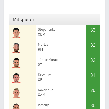
Mitspieler
83
Stepanenko
CDM
82
Marlos
RM
82
Júnior Moraes
ST
81
Kryvtsov
CB
80
Kovalenko
CAM
80
Ismaily