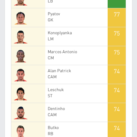
LB
77
Pyatov
GK
75
Konoplyanka
LM
75
Marcos Antonio
CM
74
Alan Patrick
CAM
74
Leschuk
ST
74
Dentinho
CAM
74
Butko
RB