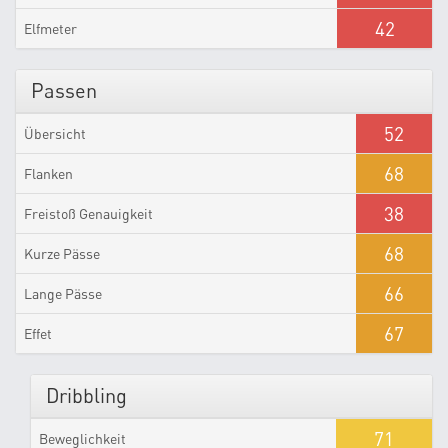
42
Elfmeter
Passen
52
Übersicht
68
Flanken
38
Freistoß Genauigkeit
68
Kurze Pässe
66
Lange Pässe
67
Effet
Dribbling
71
Beweglichkeit