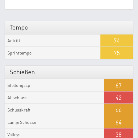
Tempo
74
Antritt
75
Sprinttempo
Schießen
67
Stellungssp
42
Abschluss
66
Schusskraft
64
Lange Schüsse
38
Volleys