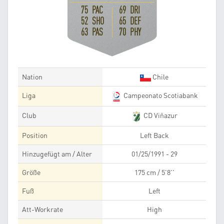
75 PAC
69 DRI
52 SHO
65 DEF
63 PAS
70 PHY
Nation
Chile
Liga
Campeonato Scotiabank
Club
CD Viñazur
Position
Left Back
Hinzugefügt am / Alter
01/25/1991 - 29
Größe
175 cm / 5'8''
Fuß
Left
Att-Workrate
High