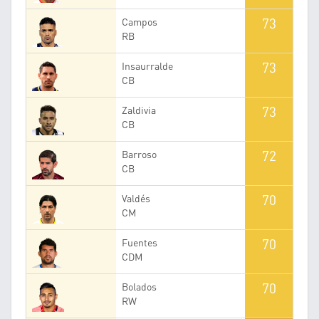
73
Campos
RB
73
Insaurralde
CB
73
Zaldivia
CB
72
Barroso
CB
70
Valdés
CM
70
Fuentes
CDM
70
Bolados
RW