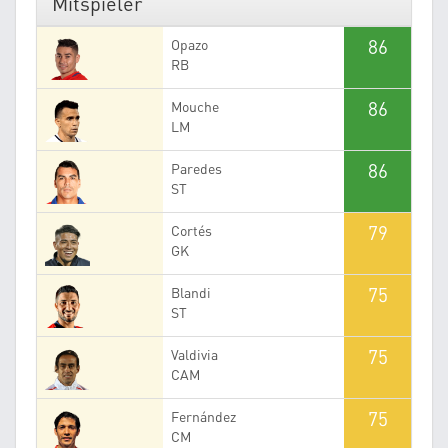
Mitspieler
86
Opazo
RB
86
Mouche
LM
86
Paredes
ST
79
Cortés
GK
75
Blandi
ST
75
Valdivia
CAM
75
Fernández
CM