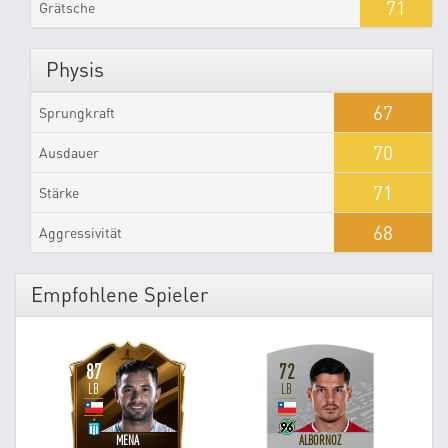
71
Grätsche
Physis
67
Sprungkraft
70
Ausdauer
71
Stärke
68
Aggressivität
Empfohlene Spieler